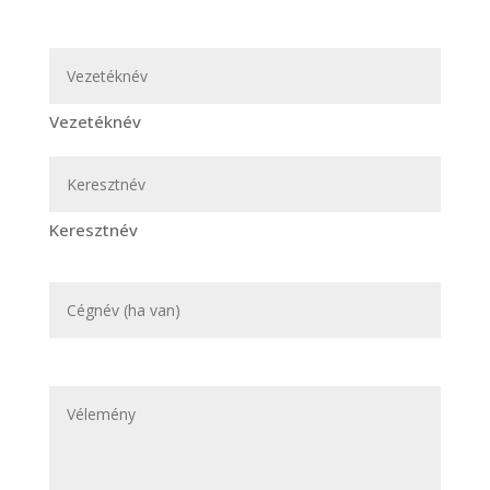
Név
(Kötelező)
Vezetéknév
Keresztnév
Cégnév
(ha
van)
Vélemény
(Kötelező)