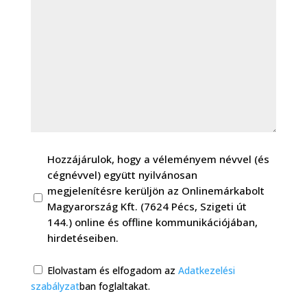
GDPR
Hozzájárulok, hogy a véleményem névvel (és
(Kötelező)
cégnévvel) együtt nyilvánosan
megjelenítésre kerüljön az Onlinemárkabolt
Magyarország Kft. (7624 Pécs, Szigeti út
144.) online és offline kommunikációjában,
hirdetéseiben.
Consent
Elolvastam és elfogadom az
Adatkezelési
(Kötelező)
szabályzat
ban foglaltakat.
(Kötelező)