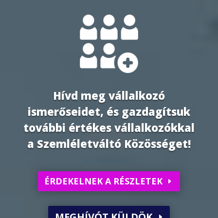
Hívd meg vállalkozó
ismerőseidet, és gazdagítsuk
további értékes vállalkozókkal
a Szemléletváltó Közösséget!
ÉRDEKELNEK A RÉSZLETEK
MEGHÍVÓT KÜLDÖK