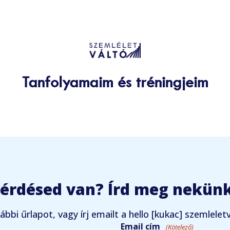
Tanfolyamaim és tréningjeim
érdésed van? Írd meg nekünk
lábbi űrlapot, vagy írj emailt a hello [kukac] szemlelet
Email cím
(Kötelező)