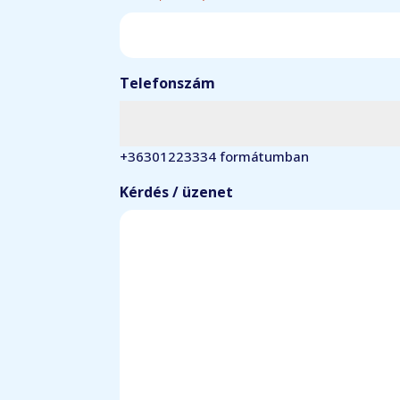
Telefonszám
+36301223334 formátumban
Kérdés / üzenet