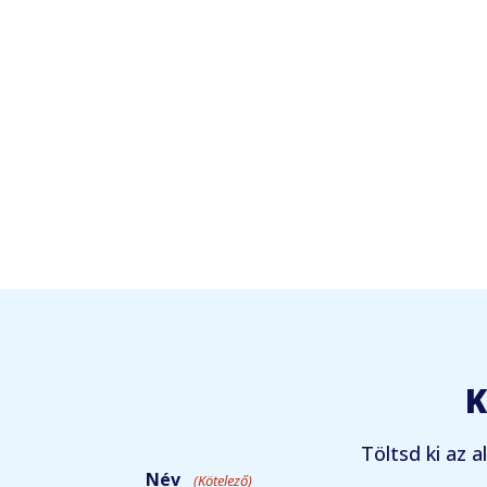
K
Töltsd ki az a
Név
(Kötelező)