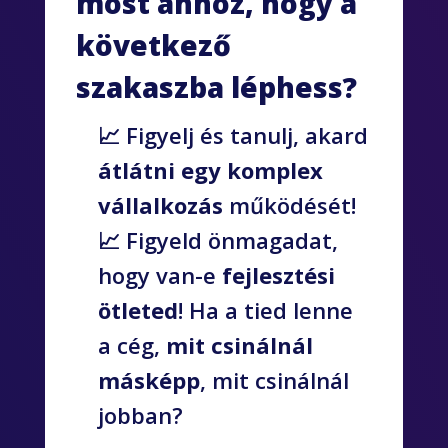
most ahhoz, hogy a
következő
szakaszba léphess?
📈 Figyelj és tanulj, akard
átlátni egy komplex
vállalkozás
működését!
📈 Figyeld önmagadat,
hogy van-e
fejlesztési
ötleted
! Ha a tied lenne
a cég,
mit
csinálnál
másképp
, mit csinálnál
jobban?