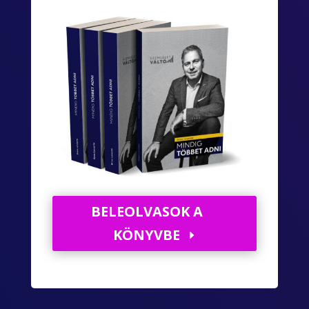
BELEOLVASOK A
KÖNYVBE