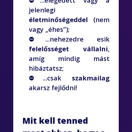
⛔...elégedett vagy a
jelenlegi
életminőségeddel
(nem
vagy „éhes”);
⛔...nehezedre esik
felelősséget vállalni
,
amíg mindig mást
hibáztatsz;
⛔...csak
szakmailag
akarsz fejlődni!
Mit kell tenned