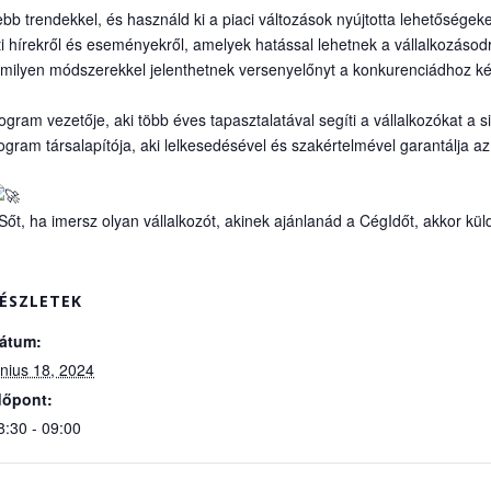
sebb trendekkel, és használd ki a piaci változások nyújtotta lehetőségeke
ti hírekről és eseményekről, amelyek hatással lehetnek a vállalkozásod
milyen módszerekkel jelenthetnek versenyelőnyt a konkurenciádhoz ké
gram vezetője, aki több éves tapasztalatával segíti a vállalkozókat a 
rogram társalapítója, aki lelkesedésével és szakértelmével garantálja 
Sőt, ha imersz olyan vállalkozót, akinek ajánlanád a CégIdőt, akkor küld
ÉSZLETEK
átum:
únius 18, 2024
dőpont:
8:30 - 09:00