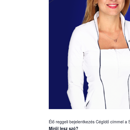
Élő reggeli bejelentkezés CégIdő címmel a S
Miről lesz szó?