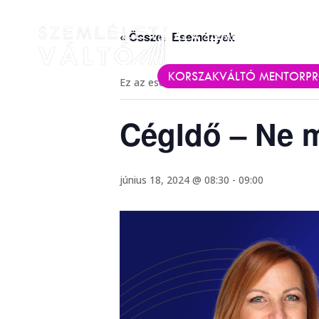
« Összes Események
MI AZ A SZEMLÉLETVÁLTÓ?
KORSZAKVÁLTÓ MENTORP
Ez az esemény elmúlt.
CégIdő – Ne 
június 18, 2024 @ 08:30
-
09:00