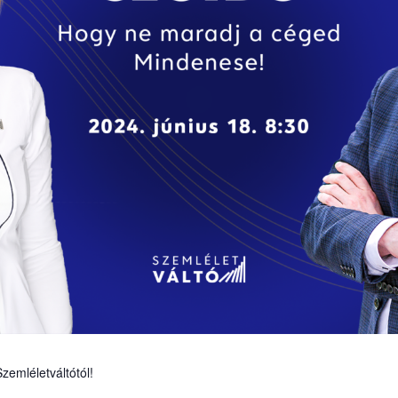
zemléletváltótól!