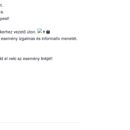
t.
ra.
pest!
sikerhez vezető úton.
az esemény izgalmas és informatív menetét.
d el neki az esemény linkjét!