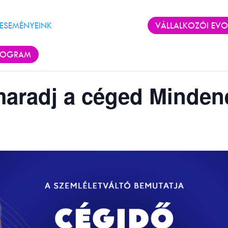
ESEMÉNYEINK
KÖNYV
CIKKEK
VÁLLALKOZÓI EVO
ROGRAM
maradj a céged Minden