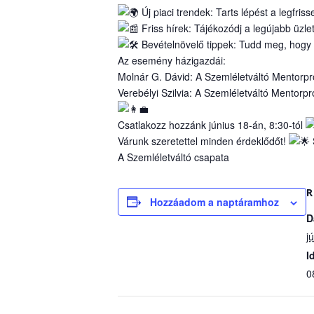
Új piaci trendek: Tarts lépést a legfris
Friss hírek: Tájékozódj a legújabb üzle
Bevételnövelő tippek: Tudd meg, hogy 
Az esemény házigazdái:
Molnár G. Dávid: A Szemléletváltó Mentorpro
Verebélyi Szilvia: A Szemléletváltó Mentorp
Csatlakozz hozzánk június 18-án, 8:30-tól
Várunk szeretettel minden érdeklődőt!
A Szemléletváltó csapata
R
Hozzáadom a naptáramhoz
D
j
I
0