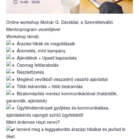
Online workshop Molnár G. Dáviddal, a Szemléletváltó
Mentorprogram vezetőjével
Workshop témái:
Árazási hibák és megoldásaik
Áremelés, mint kampány
Ajándékok + Upsell kapcsolata
Csomag feldarabolás
Részletfizetés
Meglévő vevőkből visszatérő vásárló ajánlattal
Több kiáramlás = több beáramlás
Bizalomépítés merész kommunikációval (határidők,
garanciák, ajánlatok)
Ügyfélvélemények gyűjtése és kommunikálása,
ajánláskérés rajongói szintű ügyfelektől
Miért érdemes részt venni?
Ismerd meg a leggyakoribb árazási hibákat és javítsd ki
őket.