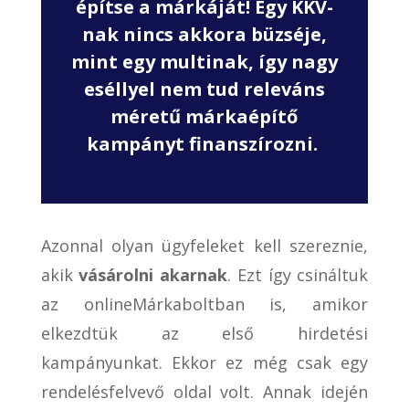
építse a márkáját! Egy KKV-
nak nincs akkora büzséje,
mint egy multinak, így nagy
eséllyel nem tud releváns
méretű márkaépítő
kampányt finanszírozni.
Azonnal olyan ügyfeleket kell szereznie,
akik
vásárolni akarnak
. Ezt így csináltuk
az onlineMárkaboltban is, amikor
elkezdtük az első hirdetési
kampányunkat. Ekkor ez még csak egy
rendelésfelvevő oldal volt. Annak idején