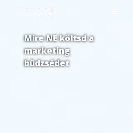
Mire NE költsd a
marketing
büdzsédet