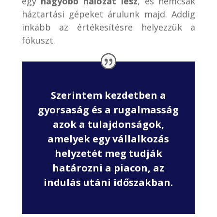
egy
nagyobb hálózat lesz
, és nemcsak
háztartási gépeket árulunk majd. Addig
inkább az értékesítésre helyezzük a
fókuszt.
Szerintem kezdetben a
gyorsaság és a rugalmasság
azok a tulajdonságok,
amelyek egy vállalkozás
helyzetét meg tudják
határozni a piacon, az
indulás utáni időszakban.