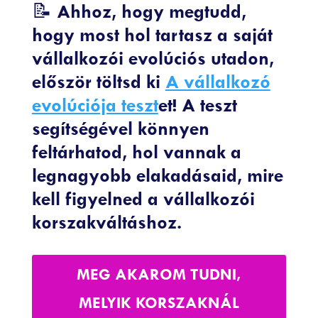
📝 Ahhoz, hogy megtudd,
hogy most hol tartasz a saját
vállalkozói evolúciós utadon,
először töltsd ki
A vállalkozó
evolúciója teszt
et! A teszt
segítségével könnyen
feltárhatod, hol vannak a
legnagyobb elakadásaid, mire
kell figyelned a vállalkozói
korszakváltáshoz.
MEG AKAROM TUDNI,
MELYIK KORSZAKNÁL