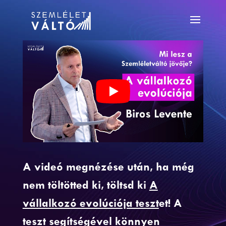
A videó megnézése után, ha még
nem töltötted ki,
töltsd ki
A
vállalkozó evolúciója teszt
et! A
teszt segítségével könnyen