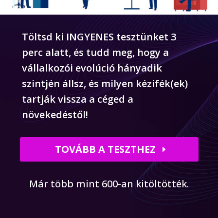
Töltsd ki INGYENES tesztünket 3
perc alatt, és tudd meg, hogy a
vállalkozói evolúció hányadik
szintjén állsz, és milyen kézifék(ek)
tartják vissza a céged a
növekedéstől!
TOVÁBB A TESZTHEZ
Már több mint 600-an kitöltötték.