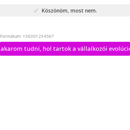
Köszönöm, most nem.
Telefonszám (ha valamiért nem érkezne meg az email)
Formátum: +36301234567