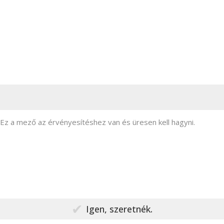
URL
Ez a mező az érvényesítéshez van és üresen kell hagyni.
Szeretnél élni DÍJMENTESEN a 30
perces online üzleti konzultációs
lehetőséggel?
Konzultációt kér?
*
Igen, szeretnék.