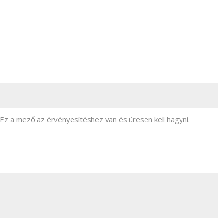
Comments
Ez a mező az érvényesítéshez van és üresen kell hagyni.
M
Mi most a legnagyobb üzleti kihívásod?